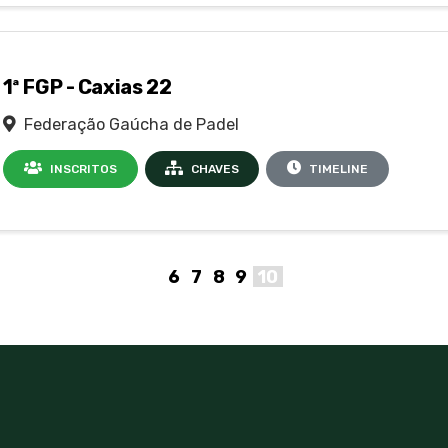
1ª FGP - Caxias 22
Federação Gaúcha de Padel
INSCRITOS
CHAVES
TIMELINE
6
7
8
9
10