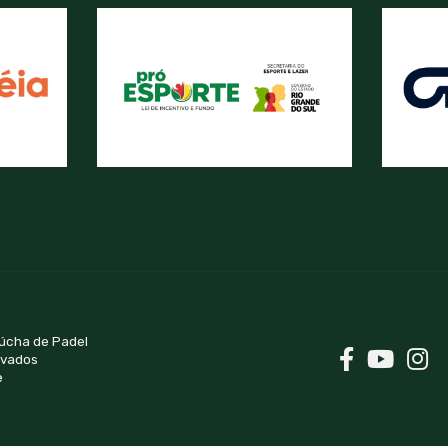
úcha de Padel
rvados
e