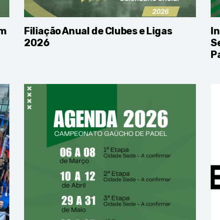
om
Filiação Anual de Clubes e Ligas
I
2026
S
P