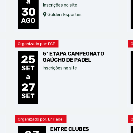
a
Inscrições no site
30
Golden Esportes
AGO
Organizado por: FGP
O
5ª ETAPA CAMPEONATO
25
GAÚCHO DE PADEL
SET
Inscrições no site
a
27
SET
Organizado por: Er Padel
O
ENTRE CLUBES