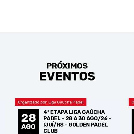
PRÓXIMOS
EVENTOS
Organizado por: Liga Gaúcha Padel
O
-
4ª ETAPA LIGA GAÚCHA
28
PADEL - 28 A 30 AGO/26 -
IJUÍ/RS - GOLDEN PADEL
AGO
CLUB