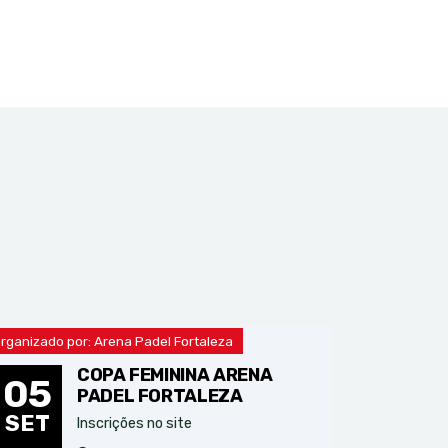
rganizado por: Arena Padel Fortaleza
COPA FEMININA ARENA
05
PADEL FORTALEZA
SET
Inscrições no site