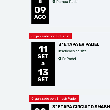
a
Pampa Padel
09
AGO
Organizado por: Er Padel
3ª ETAPA ER PADEL
11
Inscrições no site
SET
Er Padel
a
13
SET
Organizado por: Smash Padel
3ª ETAPA CIRCUITO SMASH