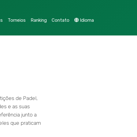
as
Torneios
Ranking
Contato
Idioma
ições de Padel,
es e as suas
ferência junto a
eles que praticam