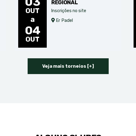
03
REGIONAL
OUT
Inscrições no site
a
Er Padel
04
OUT
Veja mais torneios [+]