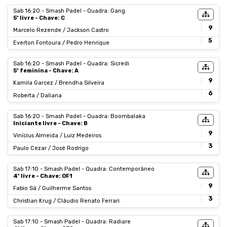
Sab 16:20 - Smash Padel - Quadra: Gang
5ª livre - Chave: C
9
Marcelo Rezende / Jackson Castro
5
Everton Fontoura / Pedro Henrique
Sab 16:20 - Smash Padel - Quadra: Sicredi
5ª feminina - Chave: A
9
Kamila Garcez / Brendha Silveira
6
Roberta / Daliana
Sab 16:20 - Smash Padel - Quadra: Boombalaka
Iniciante livre - Chave: B
9
Vinícius Almeida / Luiz Medeiros
3
Paulo Cezar / José Rodrigo
Sab 17:10 - Smash Padel - Quadra: Contemporâneo
4ª livre - Chave: OF1
9
Fabio Sá / Guilherme Santos
3
Christian Krug / Cláudio Renato Ferrari
Sab 17:10 - Smash Padel - Quadra: Radiare