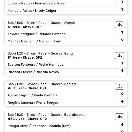
7
Luciana Raupp / Fernanda Barbosa
9
Manuela Farias / Nicoly Geiger
Sab 21:20 - Smash Padel - Quadra: Sicredi
5ª livre - Chave: OF1
7
Taylor Rodrigues / Eduardo Santana
9
Mathias Naimann / Maikom Brum
Sab 21:20 - Smash Padel - Quadra: Gang
5ª livre - Chave: OF2
7
Everton Fontoura / Pedro Henrique
9
Richard Prestes / Ricardo Neves
Sab 21:20 - Smash Padel - Quadra: Radiare
45C Livre - Chave: QF1
9
Alamir Erigson / Paulo Bierhals
4
Rogério Lucena / Pierre Borges
Sab 21:20 - Smash Padel - Quadra: Boombalaka
45C Livre - Chave: QF2
4
Edegar Alves / Francisco Cândido (tom)