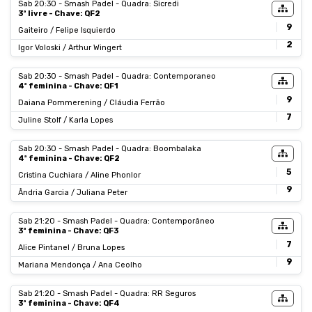
Sab 20:30 - Smash Padel - Quadra: Sicredi
3ª livre - Chave: QF2
9
Gaiteiro / Felipe Isquierdo
2
Igor Voloski / Arthur Wingert
Sab 20:30 - Smash Padel - Quadra: Contemporaneo
4ª feminina - Chave: QF1
9
Daiana Pommerening / Cláudia Ferrão
7
Juline Stolf / Karla Lopes
Sab 20:30 - Smash Padel - Quadra: Boombalaka
4ª feminina - Chave: QF2
5
Cristina Cuchiara / Aline Phonlor
9
Ândria Garcia / Juliana Peter
Sab 21:20 - Smash Padel - Quadra: Contemporâneo
3ª feminina - Chave: QF3
7
Alice Pintanel / Bruna Lopes
9
Mariana Mendonça / Ana Ceolho
Sab 21:20 - Smash Padel - Quadra: RR Seguros
3ª feminina - Chave: QF4