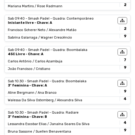
2
Mariana Martins / Rose Radmann
Sab 09:40 - Smash Padel - Quadra: Contemporâneo
Iniciante livre - Chave: A
2
Francisco Scherer Neto / Alexandre Matão
9
Sabrina Galarraga / Wagner Crescêncio
Sab 09:40 - Smash Padel - Quadra: Boombalaka
45C Livre - Chave: A
7
Carlos Antônio / Carlos Azambuja
9
João Francisco / Cristiano
Sab 10:30 - Smash Padel - Quadra: Boombalaka
3ª feminina - Chave: A
9
Aline Bergmann / Ana Branco
4
Walessa Da Silva Ostemberg / Alexandra Silva
Sab 10:30 - Smash Padel - Quadra: Radiare
3ª feminina - Chave: B
4
Lessandra Escobar Elias / Janaína Soares Da Silva
9
Bruna Sassone / Suellen Benaventana