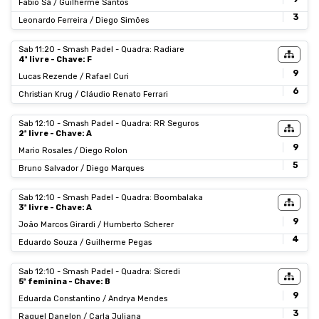
Fabio Sá / Guilherme Santos
3
Leonardo Ferreira / Diego Simões
Sab 11:20 - Smash Padel - Quadra: Radiare
4ª livre - Chave: F
9
Lucas Rezende / Rafael Curi
6
Christian Krug / Cláudio Renato Ferrari
Sab 12:10 - Smash Padel - Quadra: RR Seguros
2ª livre - Chave: A
9
Mario Rosales / Diego Rolon
5
Bruno Salvador / Diego Marques
Sab 12:10 - Smash Padel - Quadra: Boombalaka
3ª livre - Chave: A
9
João Marcos Girardi / Humberto Scherer
4
Eduardo Souza / Guilherme Pegas
Sab 12:10 - Smash Padel - Quadra: Sicredi
5ª feminina - Chave: B
9
Eduarda Constantino / Andrya Mendes
3
Raquel Danelon / Carla Juliana