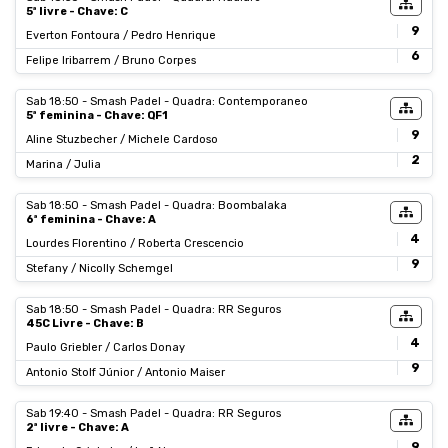
5ª livre - Chave: C
9
Everton Fontoura / Pedro Henrique
6
Felipe Iribarrem / Bruno Corpes
Sab 18:50 - Smash Padel - Quadra: Contemporaneo
5ª feminina - Chave: QF1
9
Aline Stuzbecher / Michele Cardoso
2
Marina / Julia
Sab 18:50 - Smash Padel - Quadra: Boombalaka
6ª feminina - Chave: A
4
Lourdes Florentino / Roberta Crescencio
9
Stefany / Nicolly Schemgel
Sab 18:50 - Smash Padel - Quadra: RR Seguros
45C Livre - Chave: B
4
Paulo Griebler / Carlos Donay
9
Antonio Stolf Júnior / Antonio Maiser
Sab 19:40 - Smash Padel - Quadra: RR Seguros
2ª livre - Chave: A
9