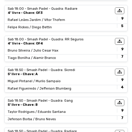
Sab 18:00 - Smash Padel - Quadra: Radiare
4ª livre - Chave: OF3
9
Rafael Leães Jardim / Vítor Thofern
5
Felipe Rickes / Diego Bettin
Sab 18:00 - Smash Padel - Quadra: RR Seguros
4ª livre - Chave: OF4
9
Bruno Silveira / Julio Cesar Hax
7
Tiago Bonilha / Alamir Branco
Sab 18:50 - Smash Padel - Quadra: Sicredi
5ª livre - Chave: A
9
Miguel Pintanel / Murilo Sampaio
4
Rafael Figueiredo / Jefferson Blumberg
Sab 18:50 - Smash Padel - Quadra: Gang
5ª livre - Chave: B
9
Taylor Rodrigues / Eduardo Santana
7
Jeferson Borba / Bruno Neves
Sab 18:50 - Smash Padel - Quadra: Radiare