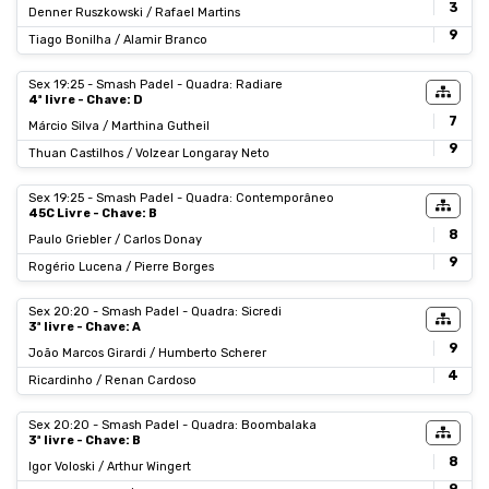
3
Denner Ruszkowski / Rafael Martins
9
Tiago Bonilha / Alamir Branco
Sex 19:25 - Smash Padel - Quadra: Radiare
4ª livre - Chave: D
7
Márcio Silva / Marthina Gutheil
9
Thuan Castilhos / Volzear Longaray Neto
Sex 19:25 - Smash Padel - Quadra: Contemporâneo
45C Livre - Chave: B
8
Paulo Griebler / Carlos Donay
9
Rogério Lucena / Pierre Borges
Sex 20:20 - Smash Padel - Quadra: Sicredi
3ª livre - Chave: A
9
João Marcos Girardi / Humberto Scherer
4
Ricardinho / Renan Cardoso
Sex 20:20 - Smash Padel - Quadra: Boombalaka
3ª livre - Chave: B
8
Igor Voloski / Arthur Wingert