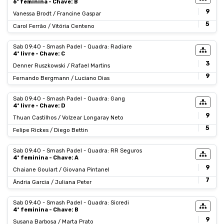
6ª feminina - Chave: B
9
Vanessa Brodt / Francine Gaspar
5
Carol Ferrão / Vitória Centeno
Sab 09:40 - Smash Padel - Quadra: Radiare
4ª livre - Chave: C
3
Denner Ruszkowski / Rafael Martins
9
Fernando Bergmann / Luciano Dias
Sab 09:40 - Smash Padel - Quadra: Gang
4ª livre - Chave: D
9
Thuan Castilhos / Volzear Longaray Neto
5
Felipe Rickes / Diego Bettin
Sab 09:40 - Smash Padel - Quadra: RR Seguros
4ª feminina - Chave: A
9
Chaiane Goulart / Giovana Pintanel
7
Ândria Garcia / Juliana Peter
Sab 09:40 - Smash Padel - Quadra: Sicredi
4ª feminina - Chave: B
9
Susana Barbosa / Marta Prato