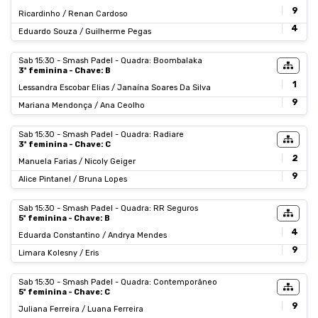
9
Ricardinho / Renan Cardoso
4
Eduardo Souza / Guilherme Pegas
Sab 15:30 - Smash Padel - Quadra: Boombalaka
3ª feminina - Chave: B
1
Lessandra Escobar Elias / Janaína Soares Da Silva
9
Mariana Mendonça / Ana Ceolho
Sab 15:30 - Smash Padel - Quadra: Radiare
3ª feminina - Chave: C
2
Manuela Farias / Nicoly Geiger
9
Alice Pintanel / Bruna Lopes
Sab 15:30 - Smash Padel - Quadra: RR Seguros
5ª feminina - Chave: B
4
Eduarda Constantino / Andrya Mendes
9
Limara Kolesny / Eris
Sab 15:30 - Smash Padel - Quadra: Contemporâneo
5ª feminina - Chave: C
9
Juliana Ferreira / Luana Ferreira