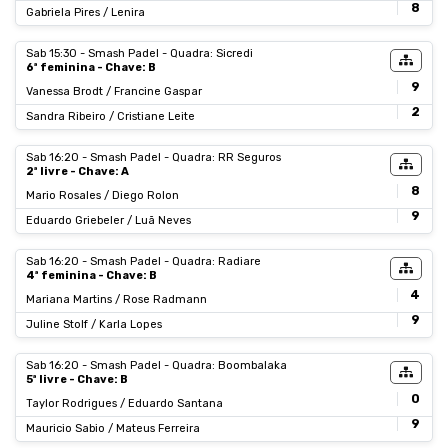
8
Gabriela Pires / Lenira
Sab 15:30 - Smash Padel - Quadra: Sicredi
6ª feminina - Chave: B
9
Vanessa Brodt / Francine Gaspar
2
Sandra Ribeiro / Cristiane Leite
Sab 16:20 - Smash Padel - Quadra: RR Seguros
2ª livre - Chave: A
8
Mario Rosales / Diego Rolon
9
Eduardo Griebeler / Luã Neves
Sab 16:20 - Smash Padel - Quadra: Radiare
4ª feminina - Chave: B
4
Mariana Martins / Rose Radmann
9
Juline Stolf / Karla Lopes
Sab 16:20 - Smash Padel - Quadra: Boombalaka
5ª livre - Chave: B
0
Taylor Rodrigues / Eduardo Santana
9
Mauricio Sabio / Mateus Ferreira