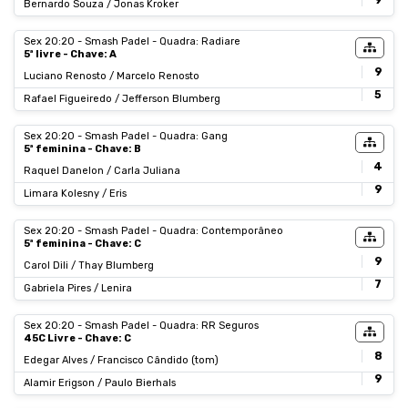
9
Bernardo Souza / Jonas Kroker
Sex 20:20 - Smash Padel - Quadra: Radiare
5ª livre - Chave: A
9
Luciano Renosto / Marcelo Renosto
5
Rafael Figueiredo / Jefferson Blumberg
Sex 20:20 - Smash Padel - Quadra: Gang
5ª feminina - Chave: B
4
Raquel Danelon / Carla Juliana
9
Limara Kolesny / Eris
Sex 20:20 - Smash Padel - Quadra: Contemporâneo
5ª feminina - Chave: C
9
Carol Dili / Thay Blumberg
7
Gabriela Pires / Lenira
Sex 20:20 - Smash Padel - Quadra: RR Seguros
45C Livre - Chave: C
8
Edegar Alves / Francisco Cândido (tom)
9
Alamir Erigson / Paulo Bierhals