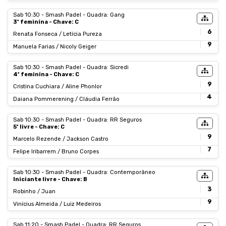
Sab 10:30 - Smash Padel - Quadra: Gang
3ª feminina - Chave: C
6
Renata Fonseca / Letícia Pureza
9
Manuela Farias / Nicoly Geiger
Sab 10:30 - Smash Padel - Quadra: Sicredi
4ª feminina - Chave: C
9
Cristina Cuchiara / Aline Phonlor
4
Daiana Pommerening / Cláudia Ferrão
Sab 10:30 - Smash Padel - Quadra: RR Seguros
5ª livre - Chave: C
9
Marcelo Rezende / Jackson Castro
7
Felipe Iribarrem / Bruno Corpes
Sab 10:30 - Smash Padel - Quadra: Contemporâneo
Iniciante livre - Chave: B
3
Robinho / Juan
9
Vinícius Almeida / Luiz Medeiros
Sab 11:20 - Smash Padel - Quadra: RR Seguros