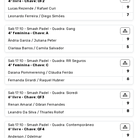
4ª livre - Chave: OF2
9
Lucas Rezende / Rafael Curi
7
Leonardo Ferreira / Diego Simões
Sab 17:10 - Smash Padel - Quadra: Gang
4ª feminina - Chave: A
9
Ândria Garcia / Juliana Peter
5
Clarissa Barros / Camila Salvador
Sab 17:10 - Smash Padel - Quadra: RR Seguros
4ª feminina - Chave: C
9
Daiana Pommerening / Cláudia Ferrão
6
Fernanda Girardi / Raquel Hubner
Sab 17:10 - Smash Padel - Quadra: Sicredi
6ª livre - Chave: QF3
9
Renan Amaral / Gibran Fernandes
8
Leandro Da Silva / Thiarles Rollof
Sab 17:10 - Smash Padel - Quadra: Contemporâneo
6ª livre - Chave: QF4
9
Anderson / Odelmar