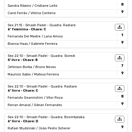
8
Sandra Ribeiro / Cristiane Leite
9
Carol Ferrão / Vitória Centeno
Sex 21:15 - Smash Padel - Quadra: Radiare
6ª feminina - Chave: C
1
Fernanda Del Mestre / Lana Amico
9
Bianca Haas / Gabriele Ferreira
Sex 22:10 - Smash Padel - Quadra: Sicredi
5ª livre - Chave: B
7
Jeferson Borba / Bruno Neves
9
Mauricio Sabio / Mateus Ferreira
Sex 22:10 - Smash Padel - Quadra: Radiare
6ª livre - Chave: C
8
Fernando Geannichini / Vitor Roza
9
Renan Amaral / Gibran Fernandes
Sex 22:10 - Smash Padel - Quadra: Boombalaka
6ª livre - Chave: D
9
Rafael Studzinski / João Pedro Scherer