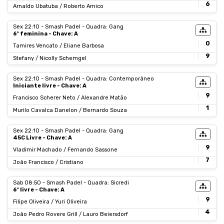
6
Arnaldo Ubatuba / Roberto Amico
Sex 22:10 - Smash Padel - Quadra: Gang
6ª feminina - Chave: A
0
Tamires Vencato / Eliane Barbosa
9
Stefany / Nicolly Schemgel
Sex 22:10 - Smash Padel - Quadra: Contemporâneo
Iniciante livre - Chave: A
9
Francisco Scherer Neto / Alexandre Matão
1
Murilo Cavalca Danelon / Bernardo Souza
Sex 22:10 - Smash Padel - Quadra: Gang
45C Livre - Chave: A
9
Vladimir Machado / Fernando Sassone
7
João Francisco / Cristiano
Sab 08:50 - Smash Padel - Quadra: Sicredi
6ª livre - Chave: A
9
Filipe Oliveira / Yuri Oliveira
4
João Pedro Rovere Grill / Lauro Beiersdorf