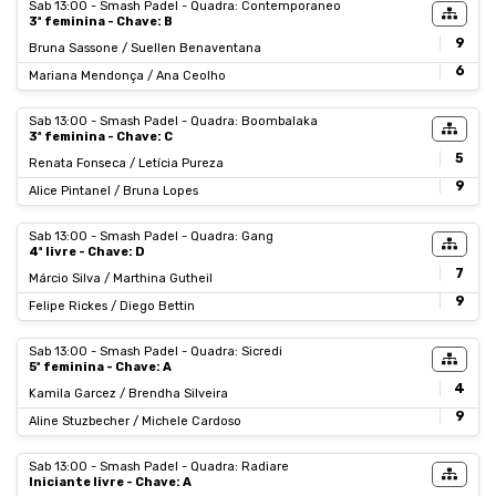
Sab 13:00 - Smash Padel - Quadra: Contemporaneo
3ª feminina - Chave: B
9
Bruna Sassone / Suellen Benaventana
6
Mariana Mendonça / Ana Ceolho
Sab 13:00 - Smash Padel - Quadra: Boombalaka
3ª feminina - Chave: C
5
Renata Fonseca / Letícia Pureza
9
Alice Pintanel / Bruna Lopes
Sab 13:00 - Smash Padel - Quadra: Gang
4ª livre - Chave: D
7
Márcio Silva / Marthina Gutheil
9
Felipe Rickes / Diego Bettin
Sab 13:00 - Smash Padel - Quadra: Sicredi
5ª feminina - Chave: A
4
Kamila Garcez / Brendha Silveira
9
Aline Stuzbecher / Michele Cardoso
Sab 13:00 - Smash Padel - Quadra: Radiare
Iniciante livre - Chave: A