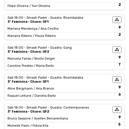
2
Filipe Oliveira / Yuri Oliveira
Sab 18:00 - Smash Padel - Quadra: Boombalaka
3ª feminina - Chave: OF1
9
Mariana Mendonça / Ana Ceolho
2
Mariana Ribeiro / Paula Ribeiro
Sab 18:00 - Smash Padel - Quadra: Gang
3ª feminina - Chave: OF2
9
Manuela Farias / Nicoly Geiger
7
Caroline Prestes / Maria Bartz
Sab 18:00 - Smash Padel - Quadra: Boombalaka
3ª feminina - Chave: QF1
9
Aline Bergmann / Ana Branco
6
Raquel Leitune / Daniela Bartz
Sab 18:00 - Smash Padel - Quadra: Contemporaneo
3ª feminina - Chave: QF2
9
Bruna Sassone / Suellen Benaventana
5
Michelle Paim / Flávia Kila