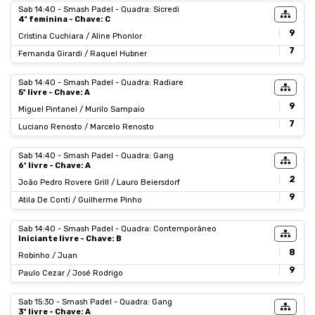
Sab 14:40 - Smash Padel - Quadra: Sicredi
4ª feminina - Chave: C
9
Cristina Cuchiara / Aline Phonlor
7
Fernanda Girardi / Raquel Hubner
Sab 14:40 - Smash Padel - Quadra: Radiare
5ª livre - Chave: A
9
Miguel Pintanel / Murilo Sampaio
7
Luciano Renosto / Marcelo Renosto
Sab 14:40 - Smash Padel - Quadra: Gang
6ª livre - Chave: A
2
João Pedro Rovere Grill / Lauro Beiersdorf
9
Atila De Conti / Guilherme Pinho
Sab 14:40 - Smash Padel - Quadra: Contemporâneo
Iniciante livre - Chave: B
8
Robinho / Juan
9
Paulo Cezar / José Rodrigo
Sab 15:30 - Smash Padel - Quadra: Gang
3ª livre - Chave: A