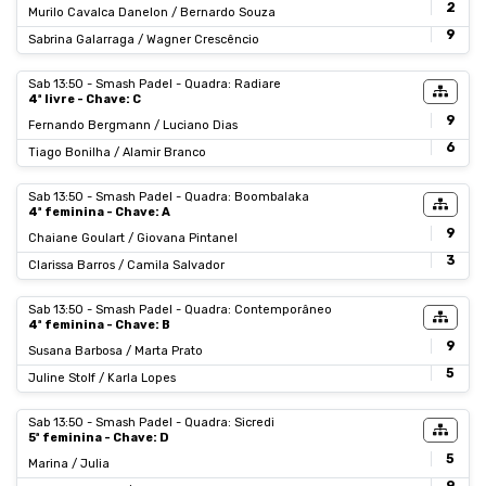
2
Murilo Cavalca Danelon / Bernardo Souza
9
Sabrina Galarraga / Wagner Crescêncio
Sab 13:50 - Smash Padel - Quadra: Radiare
4ª livre - Chave: C
9
Fernando Bergmann / Luciano Dias
6
Tiago Bonilha / Alamir Branco
Sab 13:50 - Smash Padel - Quadra: Boombalaka
4ª feminina - Chave: A
9
Chaiane Goulart / Giovana Pintanel
3
Clarissa Barros / Camila Salvador
Sab 13:50 - Smash Padel - Quadra: Contemporâneo
4ª feminina - Chave: B
9
Susana Barbosa / Marta Prato
5
Juline Stolf / Karla Lopes
Sab 13:50 - Smash Padel - Quadra: Sicredi
5ª feminina - Chave: D
5
Marina / Julia