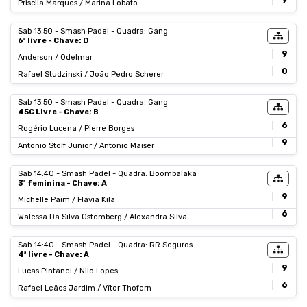
9
Priscila Marques / Marina Lobato
Sab 13:50 - Smash Padel - Quadra: Gang
6ª livre - Chave: D
9
Anderson / Odelmar
0
Rafael Studzinski / João Pedro Scherer
Sab 13:50 - Smash Padel - Quadra: Gang
45C Livre - Chave: B
6
Rogério Lucena / Pierre Borges
9
Antonio Stolf Júnior / Antonio Maiser
Sab 14:40 - Smash Padel - Quadra: Boombalaka
3ª feminina - Chave: A
9
Michelle Paim / Flávia Kila
6
Walessa Da Silva Ostemberg / Alexandra Silva
Sab 14:40 - Smash Padel - Quadra: RR Seguros
4ª livre - Chave: A
9
Lucas Pintanel / Nilo Lopes
6
Rafael Leães Jardim / Vítor Thofern