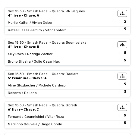
Sex 18:30 - Smash Padel - Quadra: RR Seguros
4ª livre - Chave: A
2
Murilo Kutter / Vivian Geber
9
Rafael Leães Jardim / Vítor Thofern
Sex 18:30 - Smash Padel - Quadra: Boombalaka
4ª livre - Chave: B
8
Killy Roxo / Rodrigo Zacher
9
Bruno Silveira / Julio Cesar Hax
Sex 18:30 - Smash Padel - Quadra: Radiare
5ª feminina - Chave: A
9
Aline Stuzbecher / Michele Cardoso
3
Roberta / Daliana
Sex 18:30 - Smash Padel - Quadra: Sicredi
6ª livre - Chave: C
9
Fernando Geannichini / Vitor Roza
5
Marcinho Gouveia / Diego Conde