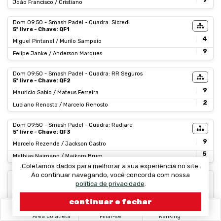
9
João Francisco / Cristiano
Dom 09:50 - Smash Padel - Quadra: Sicredi
5ª livre - Chave: QF1
4
Miguel Pintanel / Murilo Sampaio
9
Felipe Janke / Anderson Marques
Dom 09:50 - Smash Padel - Quadra: RR Seguros
5ª livre - Chave: QF2
9
Mauricio Sabio / Mateus Ferreira
2
Luciano Renosto / Marcelo Renosto
Dom 09:50 - Smash Padel - Quadra: Radiare
5ª livre - Chave: QF3
9
Marcelo Rezende / Jackson Castro
5
Mathias Naimann / Maikom Brum
Coletamos dados para melhorar a sua experiência no site.
Ao continuar navegando, você concorda com nossa
Dom 09:50 - Smash Padel - Quadra: Gang
5ª livre - Chave: QF4
política de privacidade
.
9
Diego Selig / Maikel Bayer
continuar e fechar
7
Richard Prestes / Ricardo Neves
Área do atleta
Filiar-se
Ranking