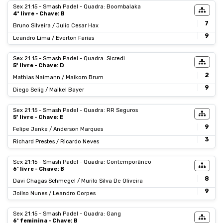
Sex 21:15 - Smash Padel - Quadra: Boombalaka
4ª livre - Chave: B
7
Bruno Silveira / Julio Cesar Hax
9
Leandro Lima / Everton Farias
Sex 21:15 - Smash Padel - Quadra: Sicredi
5ª livre - Chave: D
2
Mathias Naimann / Maikom Brum
9
Diego Selig / Maikel Bayer
Sex 21:15 - Smash Padel - Quadra: RR Seguros
5ª livre - Chave: E
9
Felipe Janke / Anderson Marques
3
Richard Prestes / Ricardo Neves
Sex 21:15 - Smash Padel - Quadra: Contemporâneo
6ª livre - Chave: B
8
Davi Chagas Schmegel / Murilo Silva De Oliveira
9
Joilso Nunes / Leandro Corpes
Sex 21:15 - Smash Padel - Quadra: Gang
6ª feminina - Chave: B