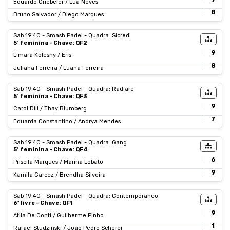
Eduardo Griebeler / Luã Neves
8
Bruno Salvador / Diego Marques
Sab 19:40 - Smash Padel - Quadra: Sicredi
5ª feminina - Chave: QF2
9
Limara Kolesny / Eris
8
Juliana Ferreira / Luana Ferreira
Sab 19:40 - Smash Padel - Quadra: Radiare
5ª feminina - Chave: QF3
9
Carol Dili / Thay Blumberg
7
Eduarda Constantino / Andrya Mendes
Sab 19:40 - Smash Padel - Quadra: Gang
5ª feminina - Chave: QF4
6
Priscila Marques / Marina Lobato
9
Kamila Garcez / Brendha Silveira
Sab 19:40 - Smash Padel - Quadra: Contemporaneo
6ª livre - Chave: QF1
9
Atila De Conti / Guilherme Pinho
1
Rafael Studzinski / João Pedro Scherer