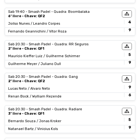
Sab 19:40 - Smash Padel - Quadra: Boombalaka
6ª livre - Chave: QF2
4
Joilso Nunes / Leandro Corpes
9
Fernando Geannichini / Vitor Roza
Sab 20:30 - Smash Padel - Quadra: RR Seguros
2ª livre - Chave: QF1
5
Maurício Kieffer Luiz / Guilherme Schirmer
9
Guilherme Meyer / Juliano Dull
Sab 20:30 - Smash Padel - Quadra: Gang
2ª livre - Chave: QF2
9
Lucas Neto / Alvaro Neto
6
Renan Bock / Wylliam Rezende
Sab 20:30 - Smash Padel - Quadra: Radiare
3ª livre - Chave: QF1
5
Bernardo Souza / Jonas Kroker
9
Natanael Bartz / Vinicius Kols