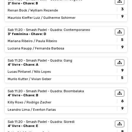
2ª livre - Chave: B
3
Renan Bock / Wylliam Rezende
9
Maurício Kieffer Luiz / Guilherme Schirmer
Sab 11:20 - Smash Padel - Quadra: Contemporaneo
3ª feminina - Chave: D
5
Mariana Ribeiro / Paula Ribeiro
9
Luciana Raupp / Fernanda Barbosa
Sab 11:20 - Smash Padel - Quadra: Gang
4ª livre - Chave: A
9
Lucas Pintanel / Nilo Lopes
5
Murilo Kutter / Vivian Geber
Sab 11:20 - Smash Padel - Quadra: Boombalaka
4ª livre - Chave: B
6
Killy Roxo / Rodrigo Zacher
9
Leandro Lima / Everton Farias
Sab 11:20 - Smash Padel - Quadra: Sicredi
4ª livre - Chave: E
9