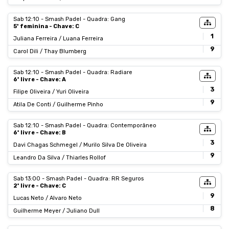
Sab 12:10 - Smash Padel - Quadra: Gang
5ª feminina - Chave: C
1
Juliana Ferreira / Luana Ferreira
9
Carol Dili / Thay Blumberg
Sab 12:10 - Smash Padel - Quadra: Radiare
6ª livre - Chave: A
3
Filipe Oliveira / Yuri Oliveira
9
Atila De Conti / Guilherme Pinho
Sab 12:10 - Smash Padel - Quadra: Contemporâneo
6ª livre - Chave: B
3
Davi Chagas Schmegel / Murilo Silva De Oliveira
9
Leandro Da Silva / Thiarles Rollof
Sab 13:00 - Smash Padel - Quadra: RR Seguros
2ª livre - Chave: C
9
Lucas Neto / Alvaro Neto
8
Guilherme Meyer / Juliano Dull