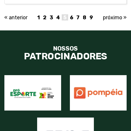
« anterior
1
2
3
4
5
6
7
8
9
próximo »
NOSSOS
PATROCINADORES